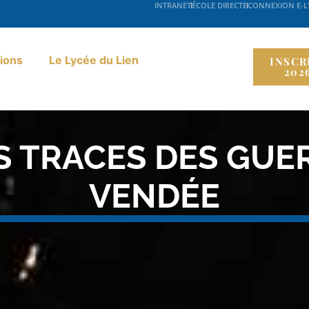
INTRANET
ÉCOLE DIRECTE
CONNEXION E-
ions
Le Lycée du Lien
INSCR
202
S TRACES DES GUE
VENDÉE