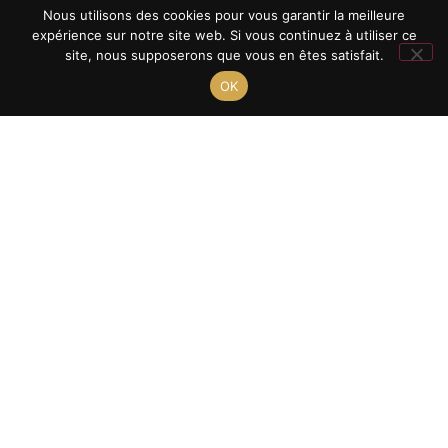
Nous utilisons des cookies pour vous garantir la meilleure
expérience sur notre site web. Si vous continuez à utiliser ce
site, nous supposerons que vous en êtes satisfait.
OK
Et après ?
TECH
GE
VOIE
TECHNOLOGIQUE
VOIE
GÉNÉRALE