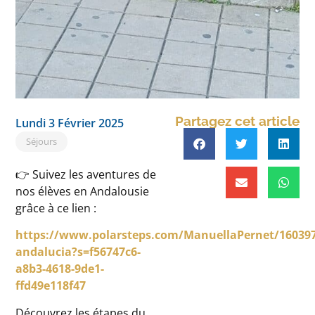
Partagez cet article
Lundi 3 Février 2025
Séjours
👉 Suivez les aventures de
nos élèves en Andalousie
grâce à ce lien :
https://www.polarsteps.com/ManuellaPernet/160397
andalucia?s=f56747c6-
a8b3-4618-9de1-
ffd49e118f47
Découvrez les étapes du