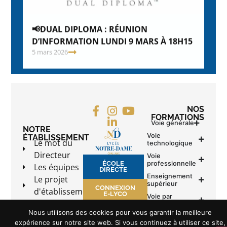
📢DUAL DIPLOMA : RÉUNION
CAP
4 fé
D’INFORMATION LUNDI 9 MARS À 18H15
5 mars 2026
NOS
FORMATIONS
Voie générale
NOTRE
Voie
ÉTABLISSEMENT
Le mot du
technologique
Directeur
Voie
ÉCOLE
professionnelle
Les équipes
DIRECTE
Enseignement
Le projet
supérieur
CONNEXION
d'établissement
E-LYCO
Voie par
Les
apprentissage
Nous utilisons des cookies pour vous garantir la meilleure
associations
LA VOIE DE
expérience sur notre site web. Si vous continuez à utiliser ce site,
L'APPRENTISSAGE