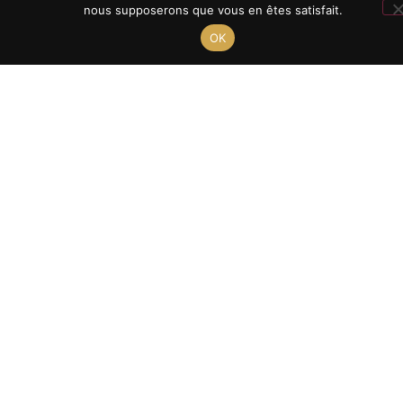
Tarif &
OUVERTURE
nous supposerons que vous en êtes satisfait.
Inscription
INTERNATIONALE
OK
ENTREPRISES
Cadre de vie
ET
2025-2026
PARTENAIRES
NOS
LE LYCÉE DU
ACTUALITÉS
LIEN
CONTACT
Le projet du
pôle
éducatif
S'engager
au lycée
Le lycée
hors la
classe
Le mois du
lien
La pastorale
Orientation &
Accompagnement