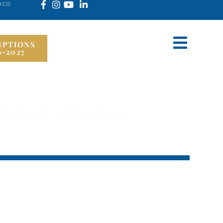
LYCO
IPTIONS
6-2027
ploma lundi