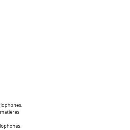
glophones.
 matières
glophones.