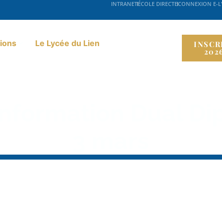
INTRANET
ÉCOLE DIRECTE
CONNEXION E-
ions
Le Lycée du Lien
INSCR
202
information Dual Di
3 mars