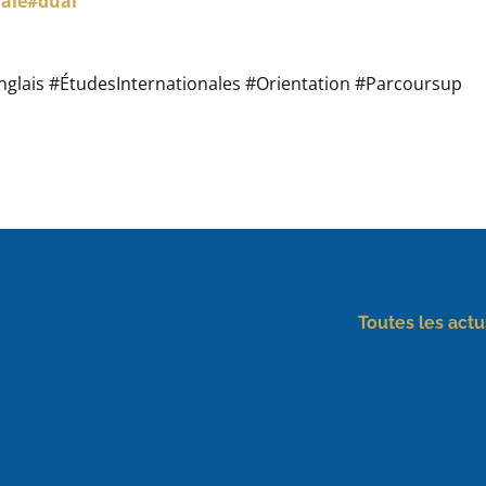
nale#dual
glais #ÉtudesInternationales #Orientation #Parcoursup
Toutes les actu