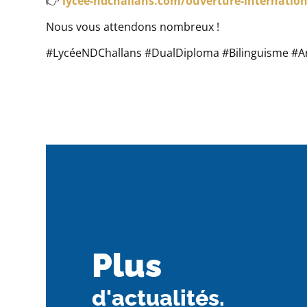
👉
lycee-ndchallans.com/ouverture-internatio
Nous vous attendons nombreux !
#LycéeNDChallans #DualDiploma #Bilinguisme #An
Plus
d'actualités.