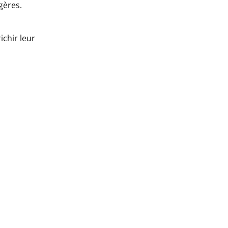
gères.
chir leur