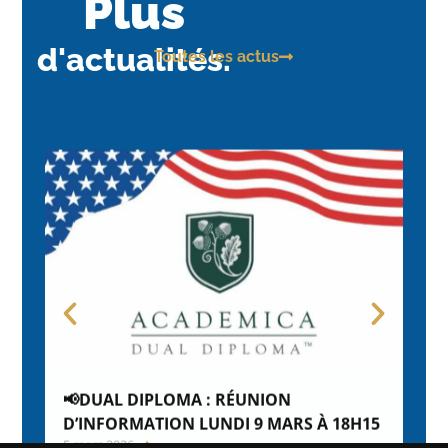
Plus
d'actualités.
Toutes les actus
📢DUAL DIPLOMA : RÉUNION
CAP
4 fé
D’INFORMATION LUNDI 9 MARS À 18H15
5 mars 2026