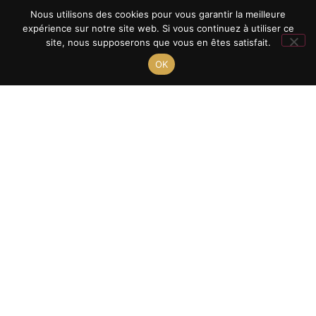
Nous utilisons des cookies pour vous garantir la meilleure
expérience sur notre site web. Si vous continuez à utiliser ce
site, nous supposerons que vous en êtes satisfait.
OK
NOS
FORMATIONS
Voie générale
NOTRE
Voie
ÉTABLISSEMENT
Le mot du
technologique
Directeur
Voie
ÉCOLE
professionnelle
Les équipes
DIRECTE
Enseignement
Le projet
supérieur
CONNEXION
d'établissement
E-LYCO
Voie par
Les
apprentissage
associations
LA VOIE DE
L'APPRENTISSAGE
Tarif &
OUVERTURE
Inscription
INTERNATIONALE
ENTREPRISES
Cadre de vie
ET
2025-2026
PARTENAIRES
NOS
LE LYCÉE DU
ACTUALITÉS
LIEN